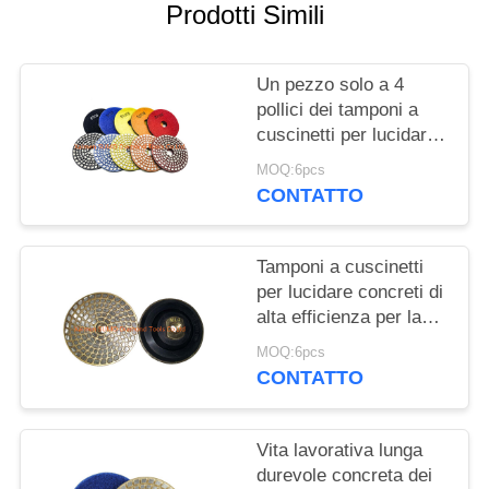
Prodotti Simili
INFORMATIVA
SULLA
Un pezzo solo a 4
pollici dei tamponi a
PRIVACY
cuscinetti per lucidare
del diamante che
MOQ:6pcs
sinterizza i tamponi a
CONTATTO
cuscinetti per lucidare
concreti
Tamponi a cuscinetti
per lucidare concreti di
alta efficienza per la
macchina per la
MOQ:6pcs
frantumazione del
CONTATTO
pavimento
Vita lavorativa lunga
durevole concreta dei