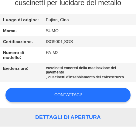
cuscinetti per lucidare del metallo
CONTROLLO
Luogo di origine:
Fujian, Cina
DI
QUALITÀ
Marca:
SUMO
Certificazione:
ISO9001,SGS
CONTATTICI
Numero di
PA-M2
modello:
RICHIEDA
Evidenziare:
cuscinetti concreti della macinazione del
pavimento
,
cuscinetti d'insabbiamento del calcestruzzo
UNA
CITAZIONE
CONTATTACI!
MAPPA
DETTAGLI DI APERTURA
DEL
SITO