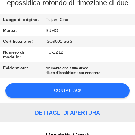
epossidica rotondo di rimozione di due
CONTROLLO
Luogo di origine:
Fujian, Cina
DI
QUALITÀ
Marca:
SUMO
Certificazione:
ISO9001,SGS
CONTATTICI
Numero di
HU-ZZ12
modello:
RICHIEDA
Evidenziare:
,
diamante che affila disco
disco d'insabbiamento concreto
UNA
CITAZIONE
CONTATTACI!
MAPPA
DETTAGLI DI APERTURA
DEL
SITO