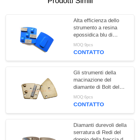
Prodotti Simili
INFORMATIVA
Alta efficienza dello
SULLA
strumento a resina
PRIVACY
epossidica blu di
rimozione di 3PCD/3
MOQ:9pcs
Seg per la
CONTATTO
smerigliatrice di
Husqvarna
Gli strumenti della
macinazione del
diamante di Bolt del
trapezio con usura
MOQ:6pcs
escludono la
CONTATTO
morbidezza/medi/duro
legano
Diamanti durevoli della
serratura di Redi del
doppio della freccia di