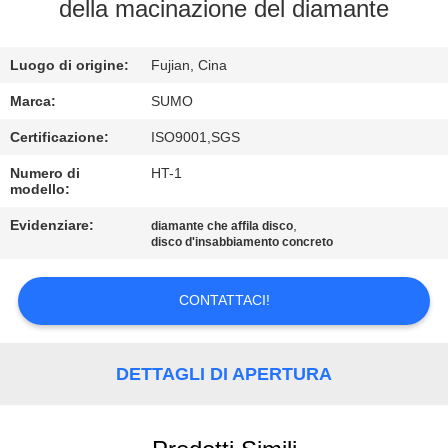
della macinazione del diamante
CONTROLLO
Luogo di origine:
Fujian, Cina
DI
QUALITÀ
Marca:
SUMO
Certificazione:
ISO9001,SGS
CONTATTICI
Numero di
HT-1
modello:
RICHIEDA
Evidenziare:
,
diamante che affila disco
disco d'insabbiamento concreto
UNA
CITAZIONE
CONTATTACI!
MAPPA
DETTAGLI DI APERTURA
DEL
SITO