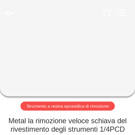
Tools
Co.,
Ltd.
All
Rights
Reserved.
Developed
by
CASA
ECER
PRODOTTI
RIGUARDO
A
NOI
GIRO
Strumento a resina epossidica di rimozione
DELLA
Metal la rimozione veloce schiava del
FABBRICA
rivestimento degli strumenti 1/4PCD