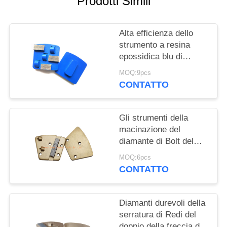
Prodotti Simili
INFORMATIVA
Alta efficienza dello
SULLA
strumento a resina
PRIVACY
epossidica blu di
rimozione di 3PCD/3
MOQ:9pcs
Seg per la
CONTATTO
smerigliatrice di
Husqvarna
Gli strumenti della
macinazione del
diamante di Bolt del
trapezio con usura
MOQ:6pcs
escludono la
CONTATTO
morbidezza/medi/duro
legano
Diamanti durevoli della
serratura di Redi del
doppio della freccia di